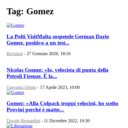
Tag: Gomez
La Polti VisitMalta sospende German Dario
Gomez, positivo a un test...
Bicisport
-
27 Gennaio 2026, 18:16
Nicolas Gomez: «Io, velocista di punta della
Petroli Firenze. È la...
Giovanni Oriolo
-
17 Aprile 2023, 10:00
Gomez: «Alla Colpack troppi velocisti, ho scelto
Provini perché è matto...
Davide Bernardini
-
11 Dicembre 2022, 10:30