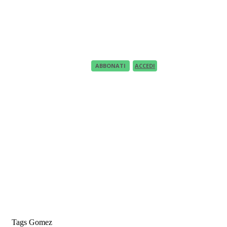
Recupero Password
Recover your password
your email
A password will be e-mailed to you.
ABBONATI
ACCEDI
Tags
Gomez