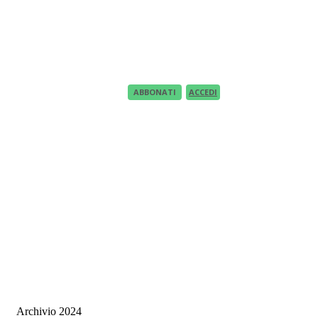
Recupero Password
Recover your password
your email
A password will be e-mailed to you.
ABBONATI
ACCEDI
Archivio 2024