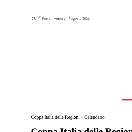
C
27.1
venerdì, 7 Agosto 2026
Rome
HOME
CHI SIAMO
N
Coppa Italia delle Regioni – Calendario
Coppa Italia delle Regio