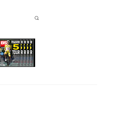
EO
BICICLUB
LA BOTTEGA