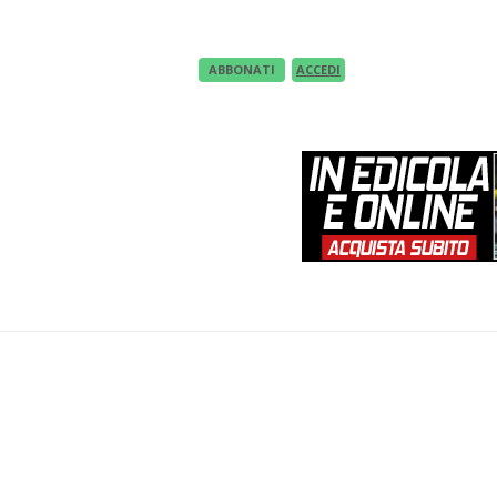
ABBONATI
ACCEDI
EWS
UNDER 23
TECNICA
IN EDICOLA
VID