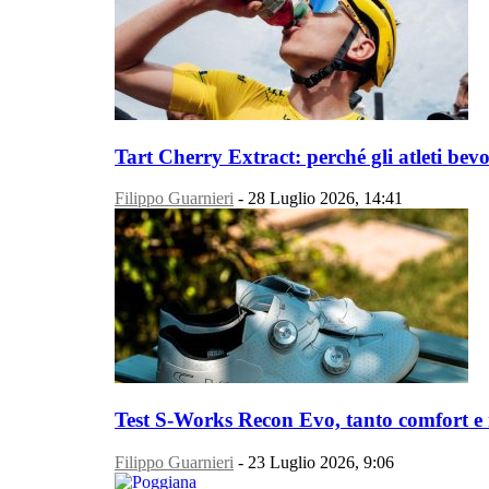
Tart Cherry Extract: perché gli atleti bev
Filippo Guarnieri
-
28 Luglio 2026, 14:41
Test S-Works Recon Evo, tanto comfort e
Filippo Guarnieri
-
23 Luglio 2026, 9:06