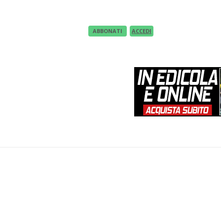
ABBONATI
ACCEDI
EWS
UNDER 23
TECNICA
IN EDICOLA
VID