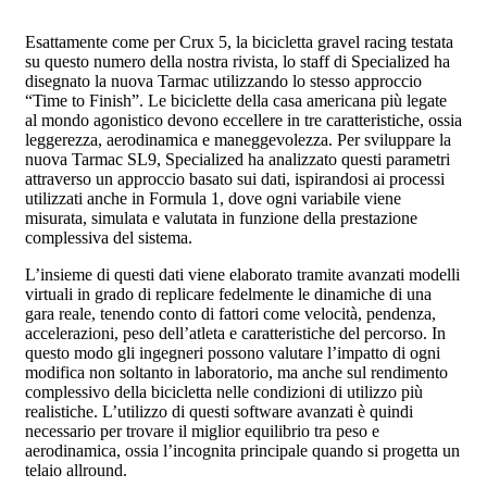
Esattamente come per Crux 5, la bicicletta gravel racing testata
su questo numero della nostra rivista, lo staff di Specialized ha
disegnato la nuova Tarmac utilizzando lo stesso approccio
“Time to Finish”. Le biciclette della casa americana più legate
al mondo agonistico devono eccellere in tre caratteristiche, ossia
leggerezza, aerodinamica e maneggevolezza. Per sviluppare la
nuova Tarmac SL9, Specialized ha analizzato questi parametri
attraverso un approccio basato sui dati, ispirandosi ai processi
utilizzati anche in Formula 1, dove ogni variabile viene
misurata, simulata e valutata in funzione della prestazione
complessiva del sistema.
L’insieme di questi dati viene elaborato tramite avanzati modelli
virtuali in grado di replicare fedelmente le dinamiche di una
gara reale, tenendo conto di fattori come velocità, pendenza,
accelerazioni, peso dell’atleta e caratteristiche del percorso. In
questo modo gli ingegneri possono valutare l’impatto di ogni
modifica non soltanto in laboratorio, ma anche sul rendimento
complessivo della bicicletta nelle condizioni di utilizzo più
realistiche. L’utilizzo di questi software avanzati è quindi
necessario per trovare il miglior equilibrio tra peso e
aerodinamica, ossia l’incognita principale quando si progetta un
telaio allround.