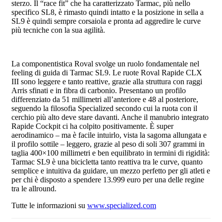
sterzo. Il “race fit” che ha caratterizzato Tarmac, più nello
specifico SL8, è rimasto quindi intatto e la posizione in sella a
SL9 è quindi sempre corsaiola e pronta ad aggredire le curve
più tecniche con la sua agilità.
La componentistica Roval svolge un ruolo fondamentale nel
feeling di guida di Tarmac SL9. Le ruote Roval Rapide CLX
III sono leggere e tanto reattive, grazie alla struttura con raggi
Arris sfinati e in fibra di carbonio. Presentano un profilo
differenziato da 51 millimetri all’anteriore e 48 al posteriore,
seguendo la filosofia Specialized secondo cui la ruota con il
cerchio più alto deve stare davanti. Anche il manubrio integrato
Rapide Cockpit ci ha colpito positivamente. È super
aerodinamico – ma è facile intuirlo, vista la sagoma allungata e
il profilo sottile – leggero, grazie al peso di soli 307 grammi in
taglia 400×100 millimetri e ben equilibrato in termini di rigidità:
Tarmac SL9 è una bicicletta tanto reattiva tra le curve, quanto
semplice e intuitiva da guidare, un mezzo perfetto per gli atleti e
per chi è disposto a spendere 13.999 euro per una delle regine
tra le allround.
Tutte le informazioni su
www.specialized.com