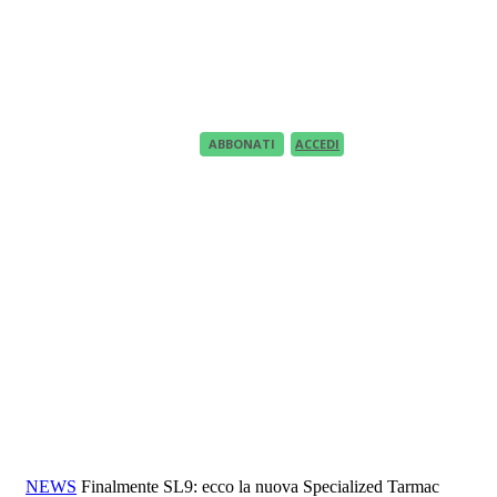
Recupero Password
Recover your password
your email
A password will be e-mailed to you.
ABBONATI
ACCEDI
NEWS
Finalmente SL9: ecco la nuova Specialized Tarmac