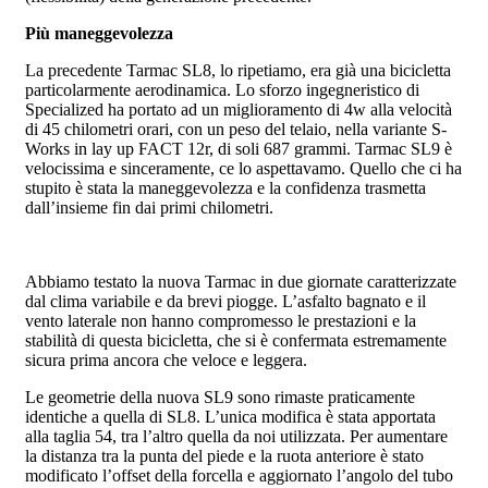
Più maneggevolezza
La precedente Tarmac SL8, lo ripetiamo, era già una bicicletta
particolarmente aerodinamica. Lo sforzo ingegneristico di
Specialized ha portato ad un miglioramento di 4w alla velocità
di 45 chilometri orari, con un peso del telaio, nella variante S-
Works in lay up FACT 12r, di soli 687 grammi. Tarmac SL9 è
velocissima e sinceramente, ce lo aspettavamo. Quello che ci ha
stupito è stata la maneggevolezza e la confidenza trasmetta
dall’insieme fin dai primi chilometri.
Abbiamo testato la nuova Tarmac in due giornate caratterizzate
dal clima variabile e da brevi piogge. L’asfalto bagnato e il
vento laterale non hanno compromesso le prestazioni e la
stabilità di questa bicicletta, che si è confermata estremamente
sicura prima ancora che veloce e leggera.
Le geometrie della nuova SL9 sono rimaste praticamente
identiche a quella di SL8. L’unica modifica è stata apportata
alla taglia 54, tra l’altro quella da noi utilizzata. Per aumentare
la distanza tra la punta del piede e la ruota anteriore è stato
modificato l’offset della forcella e aggiornato l’angolo del tubo