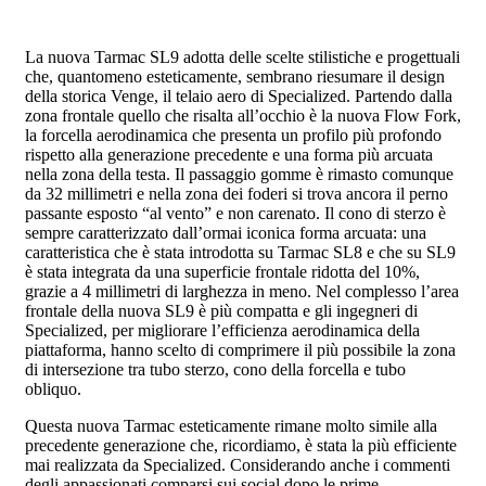
La nuova Tarmac SL9 adotta delle scelte stilistiche e progettuali
che, quantomeno esteticamente, sembrano riesumare il design
della storica Venge, il telaio aero di Specialized. Partendo dalla
zona frontale quello che risalta all’occhio è la nuova Flow Fork,
la forcella aerodinamica che presenta un profilo più profondo
rispetto alla generazione precedente e una forma più arcuata
nella zona della testa. Il passaggio gomme è rimasto comunque
da 32 millimetri e nella zona dei foderi si trova ancora il perno
passante esposto “al vento” e non carenato. Il cono di sterzo è
sempre caratterizzato dall’ormai iconica forma arcuata: una
caratteristica che è stata introdotta su Tarmac SL8 e che su SL9
è stata integrata da una superficie frontale ridotta del 10%,
grazie a 4 millimetri di larghezza in meno. Nel complesso l’area
frontale della nuova SL9 è più compatta e gli ingegneri di
Specialized, per migliorare l’efficienza aerodinamica della
piattaforma, hanno scelto di comprimere il più possibile la zona
di intersezione tra tubo sterzo, cono della forcella e tubo
obliquo.
Questa nuova Tarmac esteticamente rimane molto simile alla
precedente generazione che, ricordiamo, è stata la più efficiente
mai realizzata da Specialized. Considerando anche i commenti
degli appassionati comparsi sui social dopo le prime