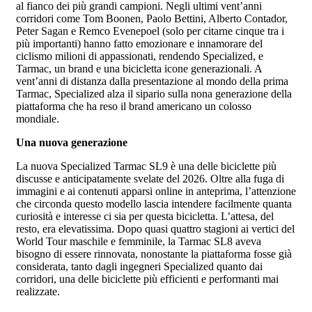
al fianco dei più grandi campioni. Negli ultimi vent’anni
corridori come Tom Boonen, Paolo Bettini, Alberto Contador,
Peter Sagan e Remco Evenepoel (solo per citarne cinque tra i
più importanti) hanno fatto emozionare e innamorare del
ciclismo milioni di appassionati, rendendo Specialized, e
Tarmac, un brand e una bicicletta icone generazionali. A
vent’anni di distanza dalla presentazione al mondo della prima
Tarmac, Specialized alza il sipario sulla nona generazione della
piattaforma che ha reso il brand americano un colosso
mondiale.
Una nuova generazione
La nuova Specialized Tarmac SL9 è una delle biciclette più
discusse e anticipatamente svelate del 2026. Oltre alla fuga di
immagini e ai contenuti apparsi online in anteprima, l’attenzione
che circonda questo modello lascia intendere facilmente quanta
curiosità e interesse ci sia per questa bicicletta. L’attesa, del
resto, era elevatissima. Dopo quasi quattro stagioni ai vertici del
World Tour maschile e femminile, la Tarmac SL8 aveva
bisogno di essere rinnovata, nonostante la piattaforma fosse già
considerata, tanto dagli ingegneri Specialized quanto dai
corridori, una delle biciclette più efficienti e performanti mai
realizzate.