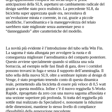
anticipazioni della SL9, aspettarsi un cambiamento radicale del
design sarebbe stato poco realistico. La precedente SL8, da
bicicletta super apprezzata quale era, necessitava di
un’evoluzione mirata e coerente, in cui, grazie a piccole
modifiche, l’aerodinamica e la maneggevolezza del telaio
sarebbero state migliorate senza aumentare peso o
“danneggiando” altre caratteristiche del modello.
La novità più evidente è l’introduzione del tubo sella Win Fin.
La sagoma è stata allungata per avvolgere la ruota e di
conseguenza migliorare l’aerodinamica del comparto posteriore.
Questo avviene specialmente quando si utilizza una sola
borraccia, ad esempio nelle fasi finali di gara, dove i corridori
possono trovarsi in fuga e senza il supporto dell’ammiraglia. Il
tubo sella della nuova SL9, oltre a sembrare ispirato al design di
Venge, è stato progettato tenendo conto di questa dinamica
reale, permettendo alla bicicletta di essere più veloce di 0,5 watt
grazie a questa modifica. Infine c’è il nuovo reggisella S-Works
Rapide, riprogettato da zero con una nuova sagoma affusolata e
una sezione superiore più profonda. Si tratta del reggisella più
sottile mai realizzato da Specialized e, nonostante la riduzione
delle dimensioni, mantiene lo stesso livello di compliance
(flessibilità) della generazione precedente.