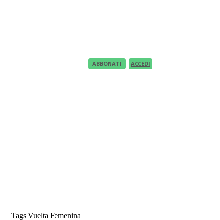
Recupero Password
Recover your password
your email
A password will be e-mailed to you.
ABBONATI
ACCEDI
Tags
Vuelta Femenina