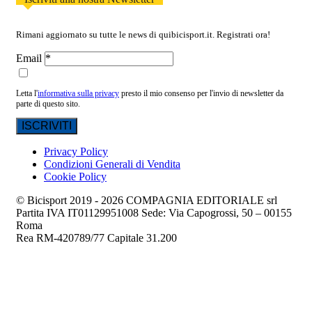
Rimani aggiornato su tutte le news di quibicisport.it. Registrati ora!
Email
Letta l'
informativa sulla privacy
presto il mio consenso per l'invio di newsletter da
parte di questo sito.
Privacy Policy
Condizioni Generali di Vendita
Cookie Policy
© Bicisport 2019 - 2026 COMPAGNIA EDITORIALE srl
Partita IVA IT01129951008 Sede: Via Capogrossi, 50 – 00155
Roma
Rea RM-420789/77 Capitale 31.200