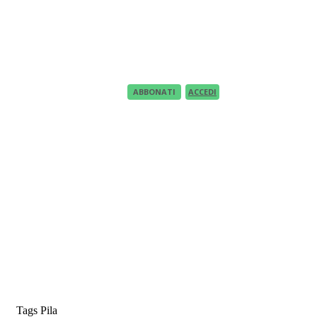
Recupero Password
Recover your password
your email
A password will be e-mailed to you.
ABBONATI
ACCEDI
Tags
Pila