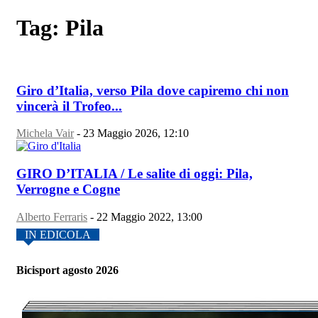
Tag: Pila
Giro d’Italia, verso Pila dove capiremo chi non
vincerà il Trofeo...
Michela Vair
-
23 Maggio 2026, 12:10
GIRO D’ITALIA / Le salite di oggi: Pila,
Verrogne e Cogne
Alberto Ferraris
-
22 Maggio 2022, 13:00
IN EDICOLA
Bicisport agosto 2026