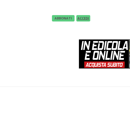
ABBONATI
ACCEDI
EWS
UNDER 23
TECNICA
IN EDICOLA
VID