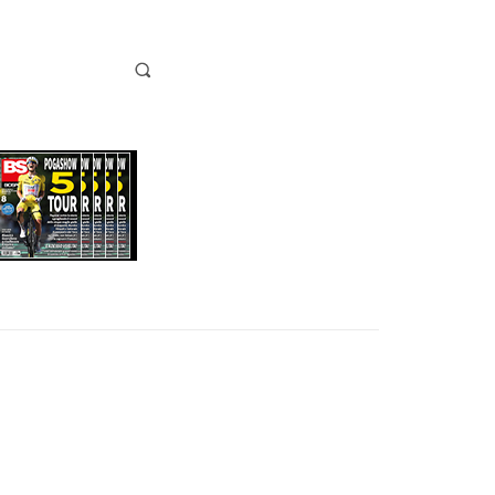
EO
BICICLUB
LA BOTTEGA