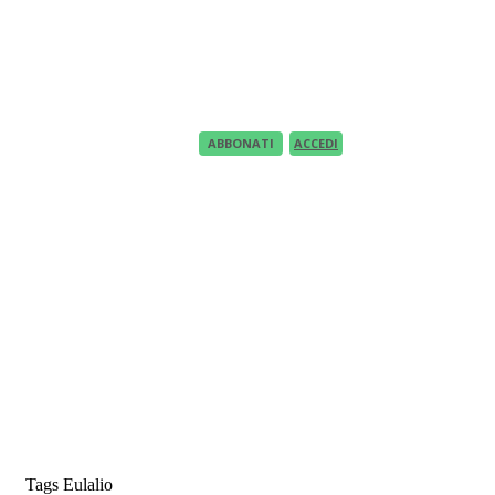
Recupero Password
Recover your password
your email
A password will be e-mailed to you.
ABBONATI
ACCEDI
Tags
Eulalio