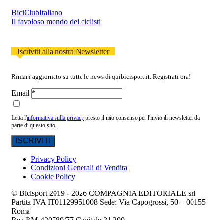
BiciClubItaliano
Il favoloso mondo dei ciclisti
Iscriviti alla nostra Newsletter
Rimani aggiornato su tutte le news di quibicisport.it. Registrati ora!
Email
Letta l'
informativa sulla privacy
presto il mio consenso per l'invio di newsletter da
parte di questo sito.
Privacy Policy
Condizioni Generali di Vendita
Cookie Policy
© Bicisport 2019 - 2026 COMPAGNIA EDITORIALE srl
Partita IVA IT01129951008 Sede: Via Capogrossi, 50 – 00155
Roma
Rea RM-420789/77 Capitale 31.200