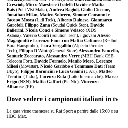
Crescioli, Mirco Maestri e i fratelli Davide e Mattia
Bais
(Polti Vist Malta),
Andrea Bagioli, Giulio Ciccone,
Jonathan Milan, Matteo Sobrero, Simone Consonni e
Jacopo Mosca
(Lidl Trek),
Alberto Dainese, Gianmarco
Garofoli, Filippo Zana
(Soudal Quick Step),
Davide
Ballerini, Nicola Conci e Simone Velasco
(XDS
Astana),
Valerio Conti
(Solution Tech), i giovani
Alessio
Magagnotti e Lorenzo Finn con Mattia Cattaneo
(Redbull
Bora Hansgrohe),
Luca Vergallito
(Alpecin Premier
Tech),
Filippo D’Aiuto
(General Store),
Alessandro Fancellu,
Samuele Zoccarato, Alessandro Verre
(MBH Bank CSB
Telecom Fort),
Davide Formolo, Manlio Moro, Lorenzo
Milesi
(Movistar),
Nicolò Garibbo e Tommaso Dati
(Team
Ukyo),
Filippo Baroncini e Luca Giaimi
(UAE),
Matteo
Trentin
(Tudor),
Lorenzo Rota
(Lotto Intermarchè),
Marco
Frigo
(NSN),
Mattia Gaffuri
(Pic Nic),
Vincenzo
Albanese
(EF).
Dove vedere i campionati italiani in tv
La gara viene trasmessa su Rai Sport a partire dalle 15:00 e su
HBO Max.