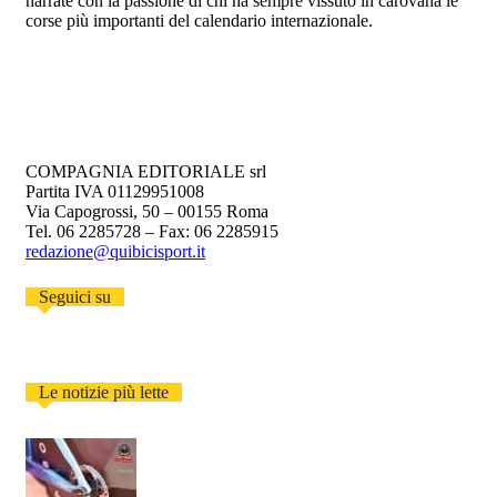
narrate con la passione di chi ha sempre vissuto in carovana le
corse più importanti del calendario internazionale.
COMPAGNIA EDITORIALE srl
Partita IVA 01129951008
Via Capogrossi, 50 – 00155 Roma
Tel. 06 2285728 – Fax: 06 2285915
redazione@quibicisport.it
Seguici su
Le notizie più lette