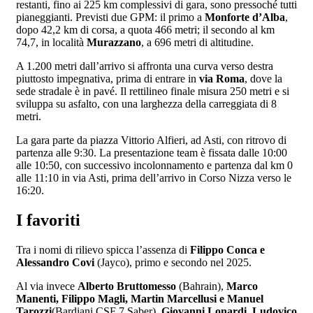
restanti, fino ai 225 km complessivi di gara, sono pressoché tutti
pianeggianti. Previsti due GPM: il primo a
Monforte d’Alba
,
dopo 42,2 km di corsa, a quota 466 metri; il secondo al km
74,7, in località
Murazzano
, a 696 metri di altitudine.
A 1.200 metri dall’arrivo si affronta una curva verso destra
piuttosto impegnativa, prima di entrare in
via Roma
, dove la
sede stradale è in pavé. Il rettilineo finale misura 250 metri e si
sviluppa su asfalto, con una larghezza della carreggiata di 8
metri.
La gara parte da piazza Vittorio Alfieri, ad Asti, con ritrovo di
partenza alle 9:30. La presentazione team è fissata dalle 10:00
alle 10:50, con successivo incolonnamento e partenza dal km 0
alle 11:10 in via Asti, prima dell’arrivo in Corso Nizza verso le
16:20.
I favoriti
Tra i nomi di rilievo spicca l’assenza di
Filippo Conca e
Alessandro Covi
(Jayco), primo e secondo nel 2025.
Al via invece
Alberto Bruttomesso
(Bahrain),
Marco
Manenti, Filippo Magli, Martin Marcellusi e Manuel
Tarozzi
(Bardiani CSF 7 Saber),
Giovanni Lonardi, Ludovico