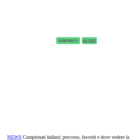
Recupero Password
Recover your password
your email
A password will be e-mailed to you.
ABBONATI
ACCEDI
NEWS
Campionati italiani: percorso, favoriti e dove vedere la