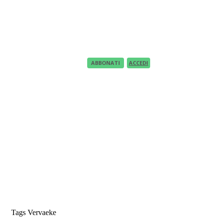
Recupero Password
Recover your password
your email
A password will be e-mailed to you.
ABBONATI
ACCEDI
Tags
Vervaeke