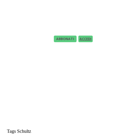
Recupero Password
Recover your password
your email
A password will be e-mailed to you.
ABBONATI
ACCEDI
Tags
Schultz