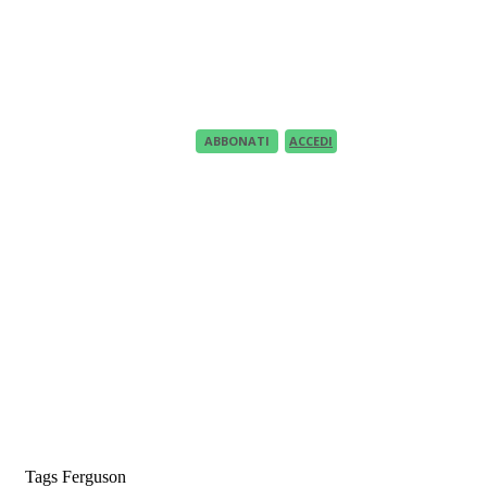
Recupero Password
Recover your password
your email
A password will be e-mailed to you.
ABBONATI
ACCEDI
Tags
Ferguson