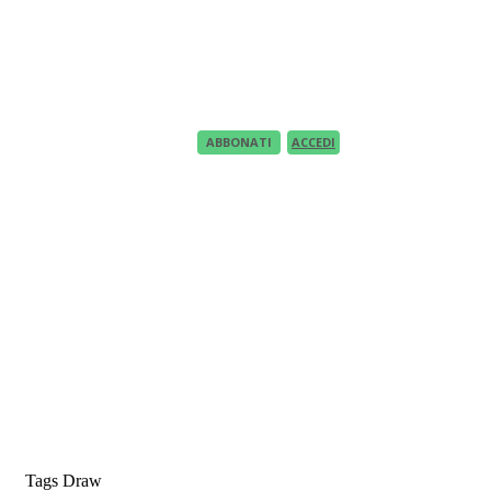
Recupero Password
Recover your password
your email
A password will be e-mailed to you.
ABBONATI
ACCEDI
Tags
Draw