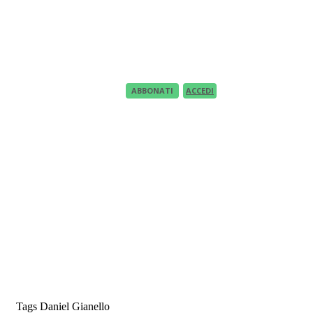
Recupero Password
Recover your password
your email
A password will be e-mailed to you.
ABBONATI
ACCEDI
Tags
Daniel Gianello