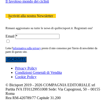
Il favoloso mondo dei ciclisti
Iscriviti alla nostra Newsletter
Rimani aggiornato su tutte le news di quibicisport.it. Registrati ora!
Email
Letta l'
informativa sulla privacy
presto il mio consenso per l'invio di newsletter da
parte di questo sito.
Privacy Policy
Condizioni Generali di Vendita
Cookie Policy
© Bicisport 2019 - 2026 COMPAGNIA EDITORIALE srl
Partita IVA IT01129951008 Sede: Via Capogrossi, 50 – 00155
Roma
Rea RM-420789/77 Capitale 31.200