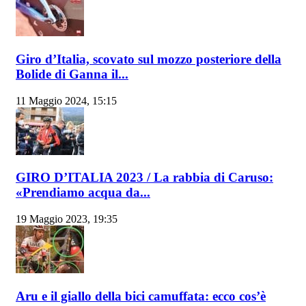
Giro d’Italia, scovato sul mozzo posteriore della
Bolide di Ganna il...
11 Maggio 2024, 15:15
GIRO D’ITALIA 2023 / La rabbia di Caruso:
«Prendiamo acqua da...
19 Maggio 2023, 19:35
Aru e il giallo della bici camuffata: ecco cos’è