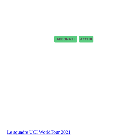
Recupero Password
Recover your password
your email
A password will be e-mailed to you.
ABBONATI
ACCEDI
Le squadre UCI WorldTour 2021