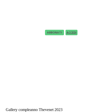
Recupero Password
Recover your password
your email
A password will be e-mailed to you.
ABBONATI
ACCEDI
Gallery compleanno Thevenet 2023