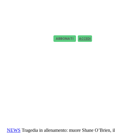
Recupero Password
Recover your password
your email
A password will be e-mailed to you.
ABBONATI
ACCEDI
NEWS
Tragedia in allenamento: muore Shane O’Brien, il