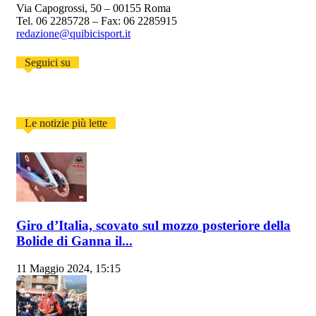
Via Capogrossi, 50 – 00155 Roma
Tel. 06 2285728 – Fax: 06 2285915
redazione@quibicisport.it
Seguici su
Le notizie più lette
Giro d’Italia, scovato sul mozzo posteriore della
Bolide di Ganna il...
11 Maggio 2024, 15:15