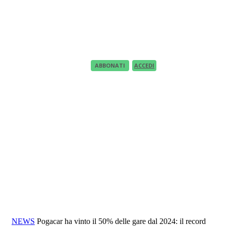
Recupero Password
Recover your password
your email
A password will be e-mailed to you.
ABBONATI
ACCEDI
NEWS
Pogacar ha vinto il 50% delle gare dal 2024: il record