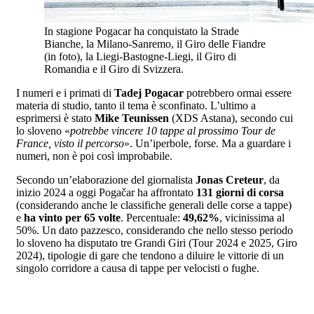
In stagione Pogacar ha conquistato la Strade
Bianche, la Milano-Sanremo, il Giro delle Fiandre
(in foto), la Liegi-Bastogne-Liegi, il Giro di
Romandia e il Giro di Svizzera.
I numeri e i primati di
Tadej Pogacar
potrebbero ormai essere
materia di studio, tanto il tema è sconfinato. L’ultimo a
esprimersi è stato
Mike Teunissen
(XDS Astana), secondo cui
lo sloveno «
potrebbe vincere 10 tappe al prossimo Tour de
France, visto il percorso
». Un’iperbole, forse. Ma a guardare i
numeri, non è poi così improbabile.
Secondo un’elaborazione del giornalista
Jonas Creteur
, da
inizio 2024 a oggi Pogačar ha affrontato
131 giorni di corsa
(considerando anche le classifiche generali delle corse a tappe)
e
ha vinto per 65 volte
. Percentuale:
49,62%
, vicinissima al
50%. Un dato pazzesco, considerando che nello stesso periodo
lo sloveno ha disputato tre Grandi Giri (Tour 2024 e 2025, Giro
2024), tipologie di gare che tendono a diluire le vittorie di un
singolo corridore a causa di tappe per velocisti o fughe.